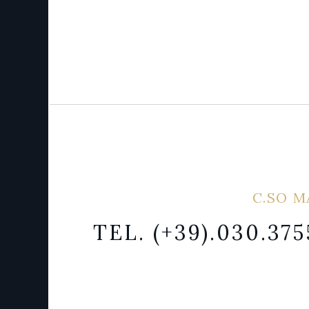
C.SO M
TEL. (+39).030.37